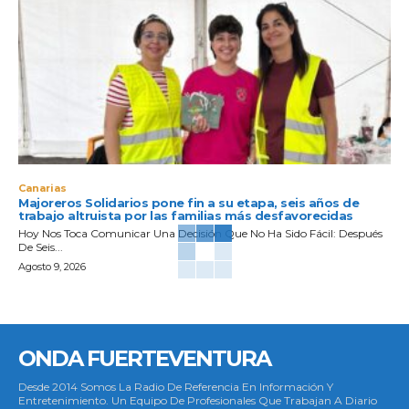
Canarias
Majoreros Solidarios pone fin a su etapa, seis años de
trabajo altruista por las familias más desfavorecidas
Hoy Nos Toca Comunicar Una Decisión Que No Ha Sido Fácil: Después
De Seis...
Agosto 9, 2026
ONDA FUERTEVENTURA
Desde 2014 Somos La Radio De Referencia En Información Y
Entretenimiento. Un Equipo De Profesionales Que Trabajan A Diario