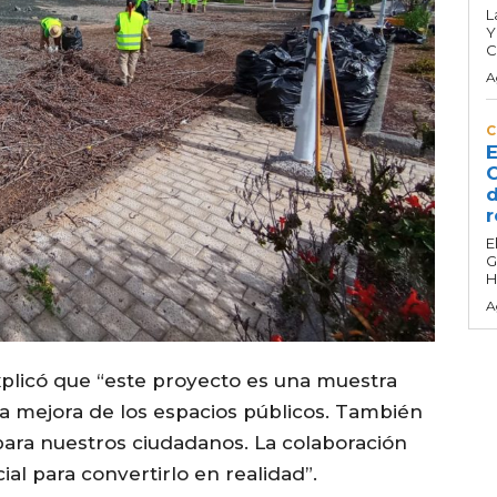
L
Y
C
A
C
E
C
d
r
E
G
H
A
explicó que “este proyecto es una muestra
a mejora de los espacios públicos. También
para nuestros ciudadanos. La colaboración
al para convertirlo en realidad”.