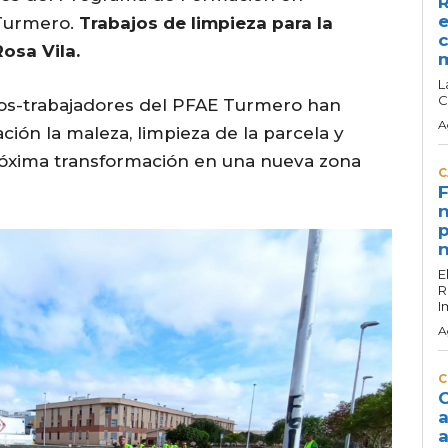
R
e
 Turmero.
Trabajos de limpieza para la
c
osa Vila.
L
C
nos-trabajadores del PFAE Turmero han
A
ción la maleza, limpieza de la parcela y
próxima transformación en una nueva zona
C
F
n
p
n
E
R
I
A
C
C
a
a