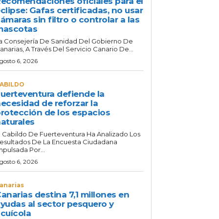
ecomendaciones oficiales para el
clipse: Gafas certificadas, no usar
ámaras sin filtro o controlar a las
mascotas
a Consejería De Sanidad Del Gobierno De
anarias, A Través Del Servicio Canario De...
gosto 6, 2026
ABILDO
uerteventura defiende la
ecesidad de reforzar la
rotección de los espacios
aturales
l Cabildo De Fuerteventura Ha Analizado Los
esultados De La Encuesta Ciudadana
mpulsada Por...
gosto 6, 2026
anarias
anarias destina 7,1 millones en
yudas al sector pesquero y
cuícola