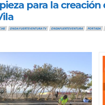
pieza para la creación
ila
CIAS
ONDA FUERTEVENTURA TV
ONDAFUERTEVENTURA
PORTADA