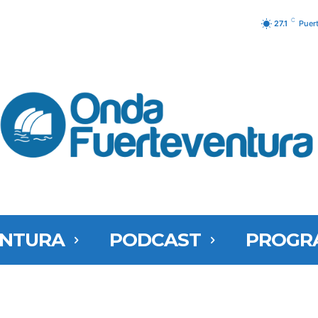
C
27.1
Puer
ENTURA
PODCAST
PROGR