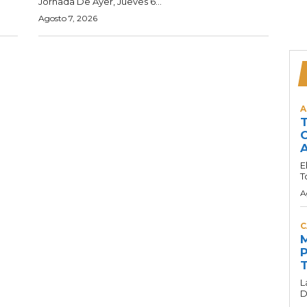
Jornada De Ayer, Jueves 6...
Agosto 7, 2026
A
T
C
A
E
T
A
C
M
P
T
L
D