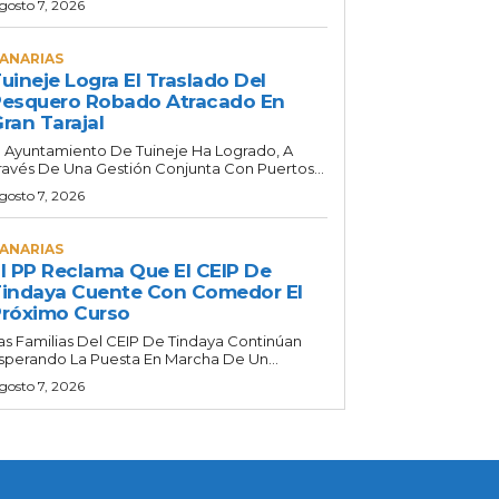
gosto 7, 2026
ANARIAS
uineje Logra El Traslado Del
esquero Robado Atracado En
ran Tarajal
l Ayuntamiento De Tuineje Ha Logrado, A
ravés De Una Gestión Conjunta Con Puertos...
gosto 7, 2026
ANARIAS
l PP Reclama Que El CEIP De
indaya Cuente Con Comedor El
róximo Curso
as Familias Del CEIP De Tindaya Continúan
sperando La Puesta En Marcha De Un...
gosto 7, 2026