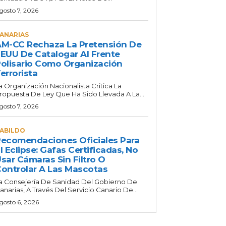
gosto 7, 2026
ANARIAS
M-CC Rechaza La Pretensión De
EUU De Catalogar Al Frente
olisario Como Organización
errorista
a Organización Nacionalista Critica La
ropuesta De Ley Que Ha Sido Llevada A La...
gosto 7, 2026
ABILDO
ecomendaciones Oficiales Para
l Eclipse: Gafas Certificadas, No
sar Cámaras Sin Filtro O
ontrolar A Las Mascotas
a Consejería De Sanidad Del Gobierno De
anarias, A Través Del Servicio Canario De...
gosto 6, 2026