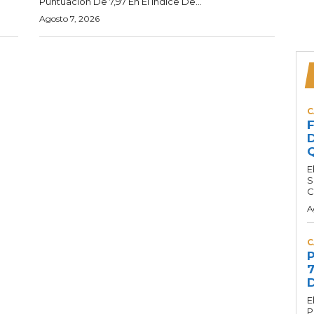
Puntuación De 7,97 En El Índice De...
Agosto 7, 2026
C
F
D
Q
E
S
C
A
C
P
7
D
E
P