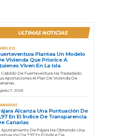
ULTIMAS NOTICIAS
ABILDO
uerteventura Plantea Un Modelo
e Vivienda Que Priorice A
uienes Viven En La Isla
l Cabildo De Fuerteventura Ha Trasladado
us Aportaciones Al Plan De Vivienda De
anarias...
gosto 7, 2026
ANARIAS
ájara Alcanza Una Puntuación De
,97 En El Índice De Transparencia
e Canarias
l Ayuntamiento De Pájara Ha Obtenido Una
untuación De 7,97 En El Índice De...