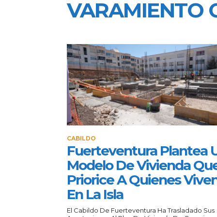
VARAMIENTO 
CABILDO
Fuerteventura Plantea 
Modelo De Vivienda Qu
Priorice A Quienes Vive
En La Isla
El Cabildo De Fuerteventura Ha Trasladado Sus