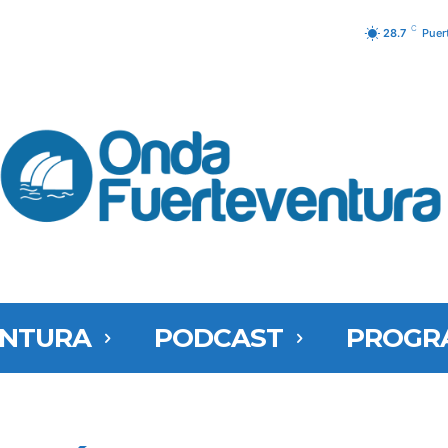
C
28.7
Puer
ENTURA
PODCAST
PROGR