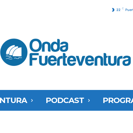
C
22
Puer
ENTURA
PODCAST
PROGR