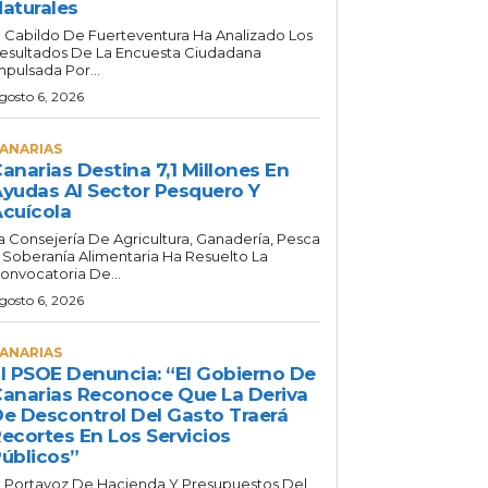
aturales
l Cabildo De Fuerteventura Ha Analizado Los
esultados De La Encuesta Ciudadana
mpulsada Por...
gosto 6, 2026
ANARIAS
anarias Destina 7,1 Millones En
yudas Al Sector Pesquero Y
cuícola
a Consejería De Agricultura, Ganadería, Pesca
 Soberanía Alimentaria Ha Resuelto La
onvocatoria De...
gosto 6, 2026
ANARIAS
l PSOE Denuncia: “El Gobierno De
anarias Reconoce Que La Deriva
e Descontrol Del Gasto Traerá
ecortes En Los Servicios
úblicos”
l Portavoz De Hacienda Y Presupuestos Del