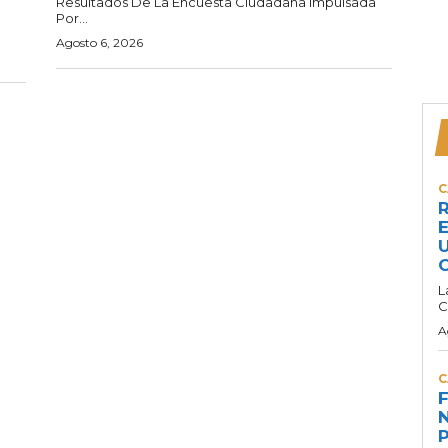
Resultados De La Encuesta Ciudadana Impulsada
Por...
Agosto 6, 2026
C
R
E
U
C
L
C
A
C
F
N
P