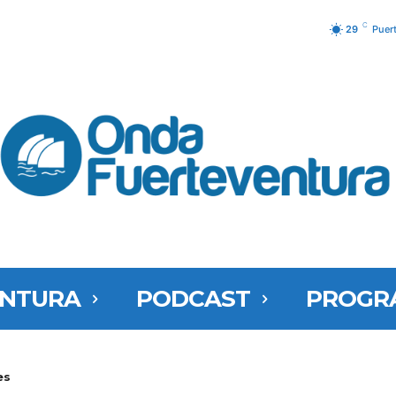
C
29
Puer
ENTURA
PODCAST
PROGR
es