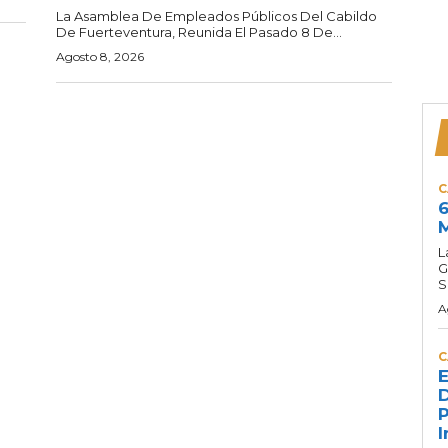
La Asamblea De Empleados Públicos Del Cabildo
De Fuerteventura, Reunida El Pasado 8 De...
Agosto 8, 2026
C
6
M
L
G
S
A
C
E
D
P
I