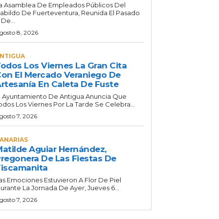
a Asamblea De Empleados Públicos Del
abildo De Fuerteventura, Reunida El Pasado
 De...
gosto 8, 2026
NTIGUA
odos Los Viernes La Gran Cita
on El Mercado Veraniego De
rtesanía En Caleta De Fuste
l Ayuntamiento De Antigua Anuncia Que
odos Los Viernes Por La Tarde Se Celebra...
gosto 7, 2026
ANARIAS
atilde Aguiar Hernández,
regonera De Las Fiestas De
iscamanita
as Emociones Estuvieron A Flor De Piel
urante La Jornada De Ayer, Jueves 6...
gosto 7, 2026