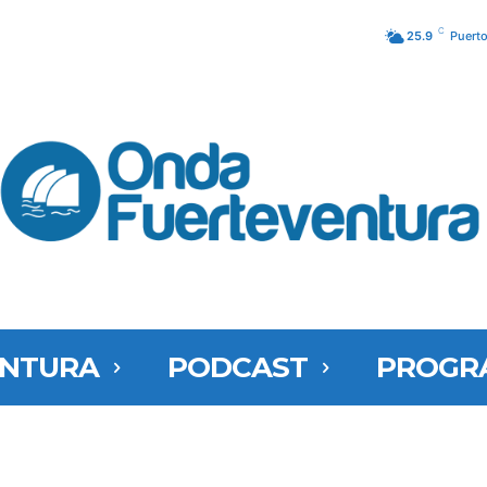
C
25.9
Puerto
ENTURA
PODCAST
PROGR