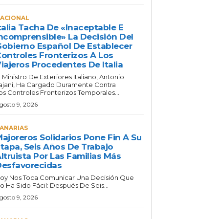
ACIONAL
talia Tacha De «inaceptable E
ncomprensible» La Decisión Del
obierno Español De Establecer
ontroles Fronterizos A Los
iajeros Procedentes De Italia
l Ministro De Exteriores Italiano, Antonio
ajani, Ha Cargado Duramente Contra
os Controles Fronterizos Temporales...
gosto 9, 2026
ANARIAS
ajoreros Solidarios Pone Fin A Su
tapa, Seis Años De Trabajo
ltruista Por Las Familias Más
esfavorecidas
oy Nos Toca Comunicar Una Decisión Que
o Ha Sido Fácil: Después De Seis...
gosto 9, 2026