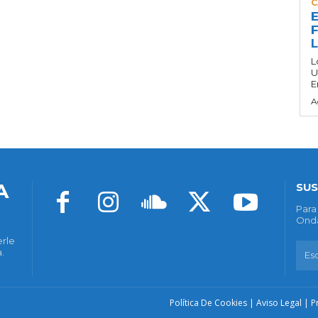
C
E
F
L
U
E
A
A
SUS
Para
Onda
erle
.
Política De Cookies
|
Aviso Legal
|
P