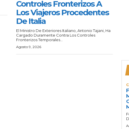
Controles Fronterizos A
Los Viajeros Procedentes
De Italia
El Ministro De Exteriores Italiano, Antonio Tajani, Ha
Cargado Duramente Contra Los Controles
Fronterizos Temporales...
Agosto 9, 2026
C
F
M
G
M
F
D
A