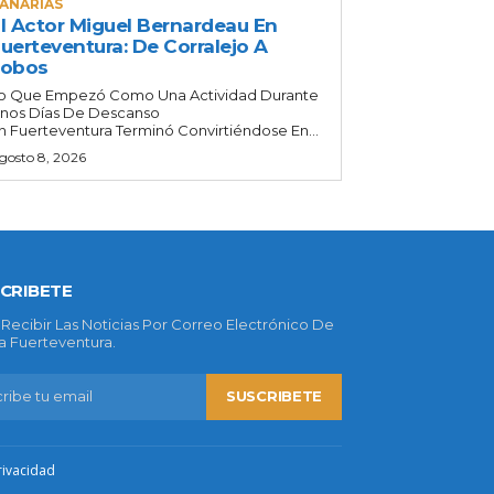
ANARIAS
l Actor Miguel Bernardeau En
uerteventura: De Corralejo A
Lobos
o Que Empezó Como Una Actividad Durante
nos Días De Descanso
n Fuerteventura Terminó Convirtiéndose En...
gosto 8, 2026
CRIBETE
 Recibir Las Noticias Por Correo Electrónico De
 Fuerteventura.
SUSCRIBETE
rivacidad