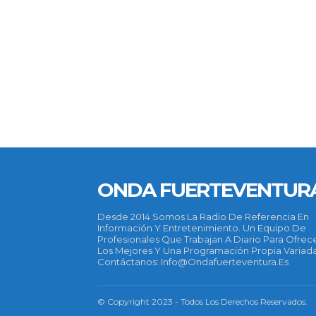
ONDA FUERTEVENTUR
Desde 2014 Somos La Radio De Referencia En
Información Y Entretenimiento. Un Equipo De
Profesionales Que Trabajan A Diario Para Ofrec
Los Mejores Y Una Programación Propia Variada
Contáctanos: Info@ondafuerteventura.es
© Copyright 2023 - Todos Los Derechos Reservados.