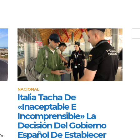
NACIONAL
Italia Tacha De
«inaceptable E
Incomprensible» La
Decisión Del Gobierno
Español De Establecer
 De