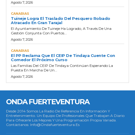
Agosto 7, 2026
CANARIAS
Tuineje Logra El Traslado Del Pesquero Robado
Atracado En Gran Tarajal
El Ayuntamiento De Tuineje Ha Logrado, A Través De Una
Gestión Conjunta Con Puertos...
Agosto 7, 2026
CANARIAS
El PP Reclama Que El CEIP De Tindaya Cuente Con
Comedor El Próximo Curso
Las Familias Del CEIP De Tindaya Continúan Esperando La
Puesta En Marcha De Un...
Agosto 7, 2026
ONDA FUERTEVENTURA
Desde 2014 Somos La Radio De Referencia En Información Y
Entretenimiento. Un Equipo De Profesionales Que Trabajan A Diario
Para Ofrecerle Los Mejores Y Una Programación Propia Variada.
Contáctanos: Info@ondafuerteventura.es