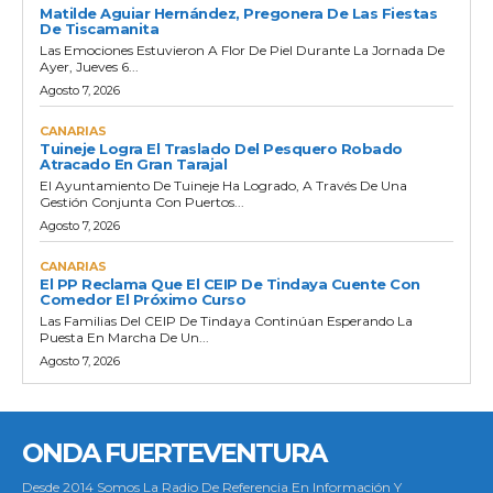
Matilde Aguiar Hernández, Pregonera De Las Fiestas
De Tiscamanita
Las Emociones Estuvieron A Flor De Piel Durante La Jornada De
Ayer, Jueves 6...
Agosto 7, 2026
CANARIAS
Tuineje Logra El Traslado Del Pesquero Robado
Atracado En Gran Tarajal
El Ayuntamiento De Tuineje Ha Logrado, A Través De Una
Gestión Conjunta Con Puertos...
Agosto 7, 2026
CANARIAS
El PP Reclama Que El CEIP De Tindaya Cuente Con
Comedor El Próximo Curso
Las Familias Del CEIP De Tindaya Continúan Esperando La
Puesta En Marcha De Un...
Agosto 7, 2026
ONDA FUERTEVENTURA
Desde 2014 Somos La Radio De Referencia En Información Y