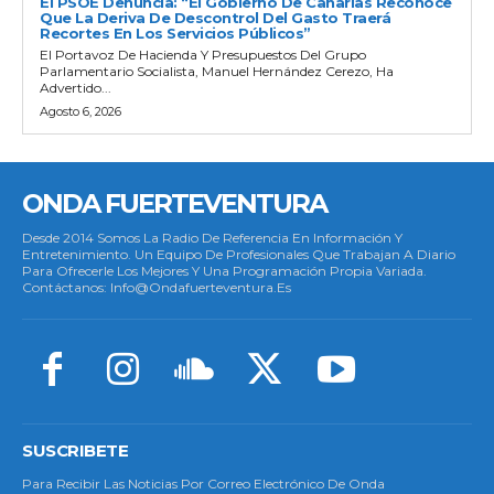
El PSOE Denuncia: “El Gobierno De Canarias Reconoce
Que La Deriva De Descontrol Del Gasto Traerá
Recortes En Los Servicios Públicos”
El Portavoz De Hacienda Y Presupuestos Del Grupo
Parlamentario Socialista, Manuel Hernández Cerezo, Ha
Advertido...
Agosto 6, 2026
ONDA FUERTEVENTURA
Desde 2014 Somos La Radio De Referencia En Información Y
Entretenimiento. Un Equipo De Profesionales Que Trabajan A Diario
Para Ofrecerle Los Mejores Y Una Programación Propia Variada.
Contáctanos: Info@ondafuerteventura.es
SUSCRIBETE
Para Recibir Las Noticias Por Correo Electrónico De Onda