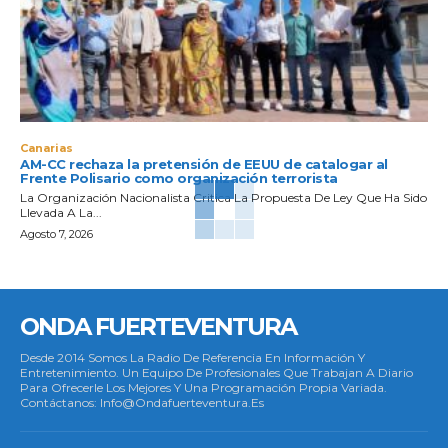
Canarias
AM-CC rechaza la pretensión de EEUU de catalogar al
Frente Polisario como organización terrorista
La Organización Nacionalista Critica La Propuesta De Ley Que Ha Sido
Llevada A La...
Agosto 7, 2026
ONDA FUERTEVENTURA
Desde 2014 Somos La Radio De Referencia En Información Y
Entretenimiento. Un Equipo De Profesionales Que Trabajan A Diario
Para Ofrecerle Los Mejores Y Una Programación Propia Variada.
Contáctanos: Info@ondafuerteventura.es