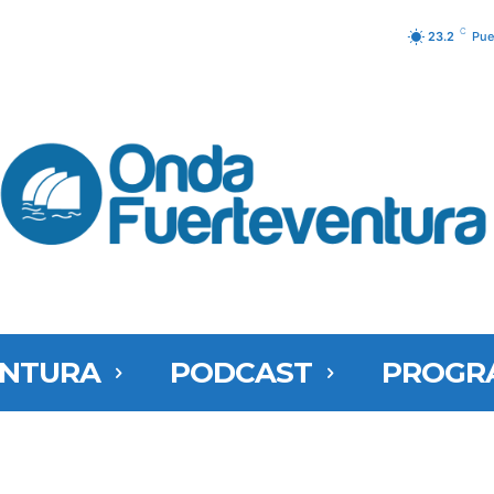
C
23.2
Pue
ENTURA
PODCAST
PROGR