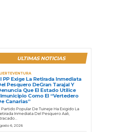
ULTIMAS NOTICIAS
UERTEVENTURA
l PP Exige La Retirada Inmediata
el Pesquero DeGran Tarajal Y
enuncia Que El Estado Utilice
lmunicipio Como El “vertedero
e Canarias”
l Partido Popular De Tuineje Ha Exigido La
etirada Inmediata Del Pesquero Aali,
tracado...
gosto 6, 2026