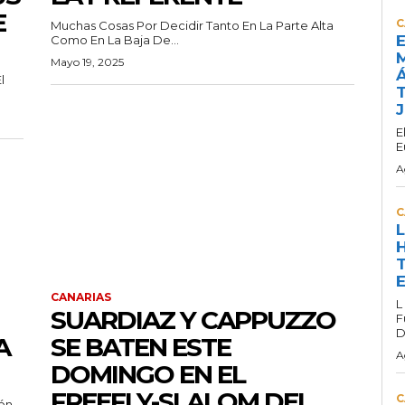
E
C
Muchas Cosas Por Decidir Tanto En La Parte Alta
E
Como En La Baja De...
M
Mayo 19, 2025
Á
l
T
E
E
A
C
L
H
T
E
CANARIAS
L
SUARDIAZ Y CAPPUZZO
F
D
A
SE BATEN ESTE
A
DOMINGO EN EL
FREEFLY-SLALOM DEL
C
ión