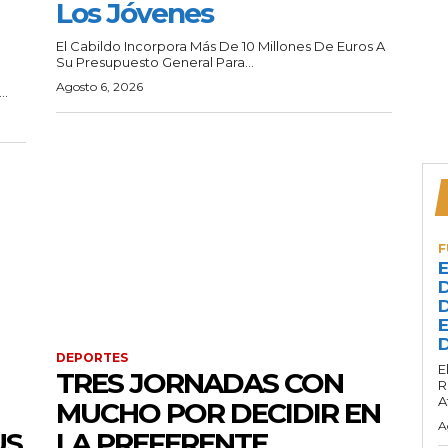
Los Jóvenes
El Cabildo Incorpora Más De 10 Millones De Euros A
Su Presupuesto General Para...
Agosto 6, 2026
..
F
E
D
D
E
D
DEPORTES
E
TRES JORNADAS CON
R
A
MUCHO POR DECIDIR EN
A
US
LA PREFERENTE