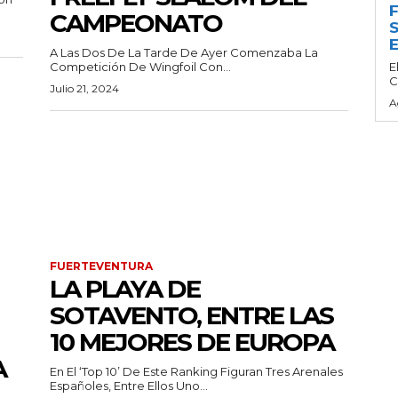
F
CAMPEONATO
S
E
A Las Dos De La Tarde De Ayer Comenzaba La
Competición De Wingfoil Con...
E
C
Julio 21, 2024
A
FUERTEVENTURA
LA PLAYA DE
SOTAVENTO, ENTRE LAS
10 MEJORES DE EUROPA
A
En El ‘top 10’ De Este Ranking Figuran Tres Arenales
Españoles, Entre Ellos Uno...