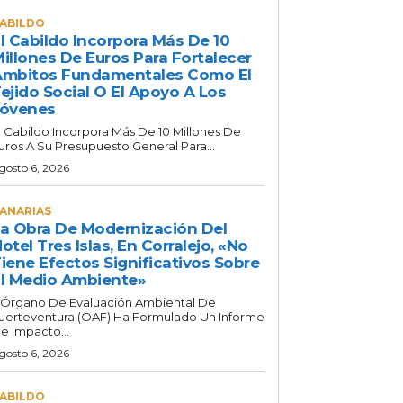
ABILDO
l Cabildo Incorpora Más De 10
illones De Euros Para Fortalecer
mbitos Fundamentales Como El
ejido Social O El Apoyo A Los
Jóvenes
l Cabildo Incorpora Más De 10 Millones De
uros A Su Presupuesto General Para...
gosto 6, 2026
ANARIAS
a Obra De Modernización Del
otel Tres Islas, En Corralejo, «no
iene Efectos Significativos Sobre
l Medio Ambiente»
 Órgano De Evaluación Ambiental De
uerteventura (OAF) Ha Formulado Un Informe
e Impacto...
gosto 6, 2026
ABILDO