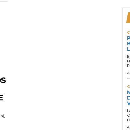
C
P
B
L
E
N
P
A
OS
C
M
E
D
V
L
C
a),
D
A