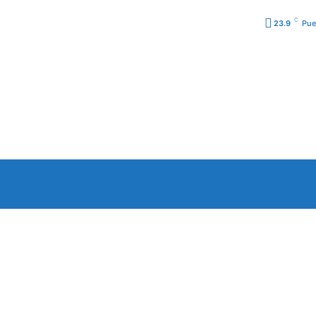
C
23.9
Pue
URA
PODCAST
PROGRA