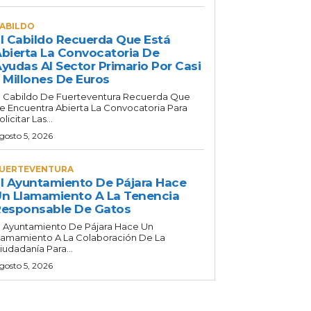
ABILDO
l Cabildo Recuerda Que Está
bierta La Convocatoria De
yudas Al Sector Primario Por Casi
 Millones De Euros
l Cabildo De Fuerteventura Recuerda Que
e Encuentra Abierta La Convocatoria Para
olicitar Las...
gosto 5, 2026
UERTEVENTURA
l Ayuntamiento De Pájara Hace
n Llamamiento A La Tenencia
esponsable De Gatos
l Ayuntamiento De Pájara Hace Un
lamamiento A La Colaboración De La
iudadanía Para...
gosto 5, 2026