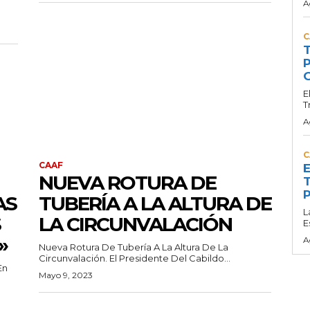
A
C
T
P
G
E
T
A
C
CAAF
E
NUEVA ROTURA DE
T
P
AS
TUBERÍA A LA ALTURA DE
L
S
LA CIRCUNVALACIÓN
E
»
A
Nueva Rotura De Tubería A La Altura De La
Circunvalación. El Presidente Del Cabildo...
En
Mayo 9, 2023