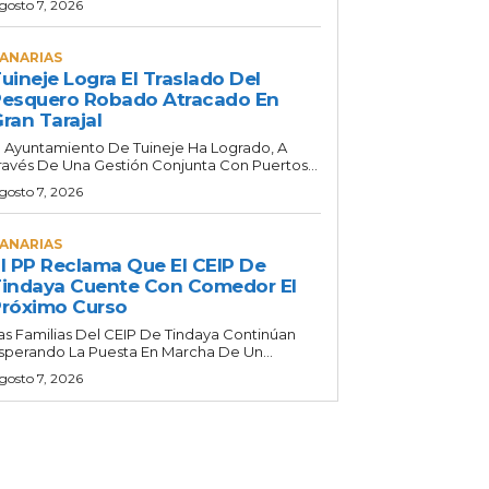
gosto 7, 2026
ANARIAS
uineje Logra El Traslado Del
esquero Robado Atracado En
ran Tarajal
l Ayuntamiento De Tuineje Ha Logrado, A
ravés De Una Gestión Conjunta Con Puertos...
gosto 7, 2026
ANARIAS
l PP Reclama Que El CEIP De
indaya Cuente Con Comedor El
róximo Curso
as Familias Del CEIP De Tindaya Continúan
sperando La Puesta En Marcha De Un...
gosto 7, 2026