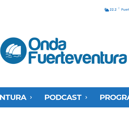
C
22.2
Puer
ENTURA
PODCAST
PROGR