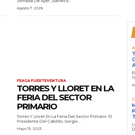
Jornada De Ayer, Jueves 6...
Agosto 7, 2026
A
T
C
A
E
T
FEAGA FUERTEVENTURA
A
TORRES Y LLORET EN LA
FERIA DEL SECTOR
C
PRIMARIO
M
P
T
Torres Y Lloret En La Feria Del Sector Primario. El
Presidente Del Cabildo, Sergio...
L
Mayo 13, 2023
D