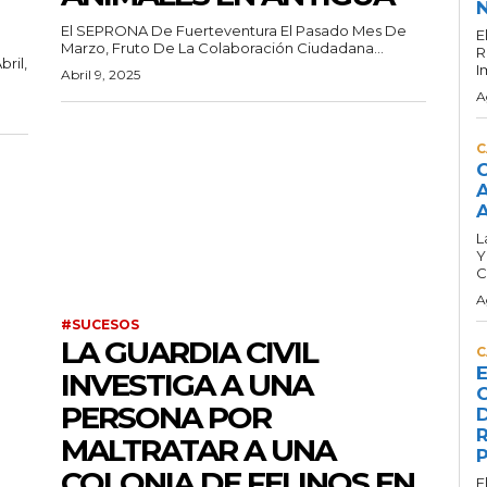
N
El SEPRONA De Fuerteventura El Pasado Mes De
E
Marzo, Fruto De La Colaboración Ciudadana...
R
ril,
I
Abril 9, 2025
A
C
C
A
A
L
Y
C
A
#SUCESOS
LA GUARDIA CIVIL
C
E
INVESTIGA A UNA
C
PERSONA POR
D
R
MALTRATAR A UNA
P
COLONIA DE FELINOS EN
E