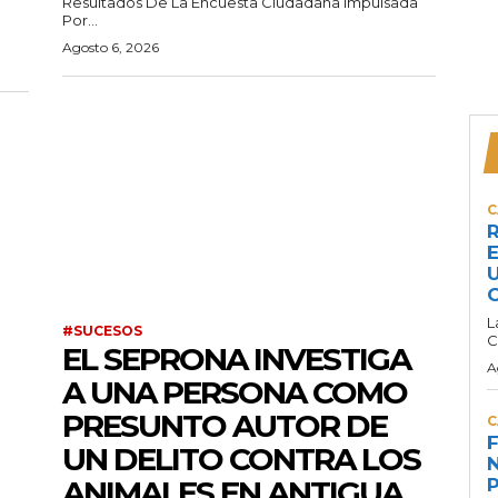
Resultados De La Encuesta Ciudadana Impulsada
Por...
Agosto 6, 2026
C
R
E
U
C
L
#SUCESOS
C
EL SEPRONA INVESTIGA
A
A UNA PERSONA COMO
PRESUNTO AUTOR DE
C
F
UN DELITO CONTRA LOS
N
ANIMALES EN ANTIGUA
P