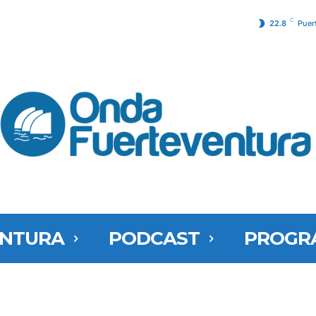
C
22.8
Puer
ENTURA
PODCAST
PROGR