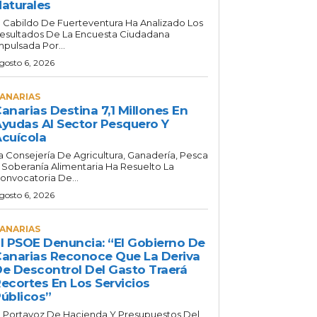
aturales
l Cabildo De Fuerteventura Ha Analizado Los
esultados De La Encuesta Ciudadana
mpulsada Por...
gosto 6, 2026
ANARIAS
anarias Destina 7,1 Millones En
yudas Al Sector Pesquero Y
cuícola
a Consejería De Agricultura, Ganadería, Pesca
 Soberanía Alimentaria Ha Resuelto La
onvocatoria De...
gosto 6, 2026
ANARIAS
l PSOE Denuncia: “El Gobierno De
anarias Reconoce Que La Deriva
e Descontrol Del Gasto Traerá
ecortes En Los Servicios
úblicos”
l Portavoz De Hacienda Y Presupuestos Del