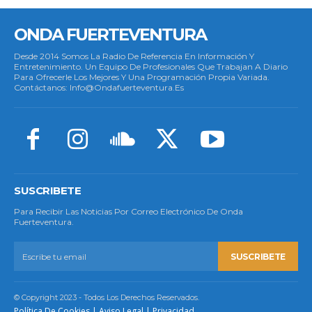
ONDA FUERTEVENTURA
Desde 2014 Somos La Radio De Referencia En Información Y
Entretenimiento. Un Equipo De Profesionales Que Trabajan A Diario
Para Ofrecerle Los Mejores Y Una Programación Propia Variada.
Contáctanos: Info@ondafuerteventura.es
SUSCRIBETE
Para Recibir Las Noticias Por Correo Electrónico De Onda
Fuerteventura.
SUSCRIBETE
© Copyright 2023 - Todos Los Derechos Reservados.
Política De Cookies
|
Aviso Legal
|
Privacidad