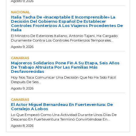
Agosto 9, 2026
NACIONAL
Italia Tacha De «inaceptable E Incomprensible» La
Decisión Del Gobierno Español De Establecer
Controles Fronterizos A Los Viajeros Procedentes De
Italia
El Ministro De Exteriores Italiano, Antonio Tajani, Ha Cargado
Duramente Contra Los Controles Fronterizos Temporales...
Agosto 9, 2026
CANARIAS
Majoreros Solidarios Pone Fin A Su Etapa, Seis Años
De Trabajo Altruista Por Las Familias Más
Desfavorecidas
Hoy Nos Toca Comunicar Una Decisión Que No Ha Sido Fácil:
Después De Seis...
Agosto 9, 2026
CANARIAS
El Actor Miguel Bernardeau En Fuerteventura: De
Corralejo A Lobos
Lo Que Empezó Como Una Actividad Durante Unos Días De
Descanso En Fuerteventura Terminó Convirtiéndose En...
Agosto 8, 2026