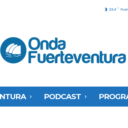
C
23.4
Puer
ENTURA
PODCAST
PROGR