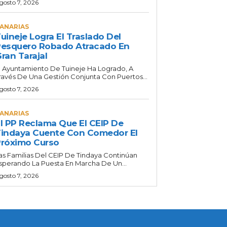
gosto 7, 2026
ANARIAS
uineje Logra El Traslado Del
esquero Robado Atracado En
ran Tarajal
l Ayuntamiento De Tuineje Ha Logrado, A
ravés De Una Gestión Conjunta Con Puertos...
gosto 7, 2026
ANARIAS
l PP Reclama Que El CEIP De
indaya Cuente Con Comedor El
róximo Curso
as Familias Del CEIP De Tindaya Continúan
sperando La Puesta En Marcha De Un...
gosto 7, 2026