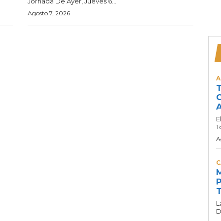
Jornada De Ayer, Jueves 6...
Agosto 7, 2026
A
T
C
A
E
T
A
C
M
P
T
L
D