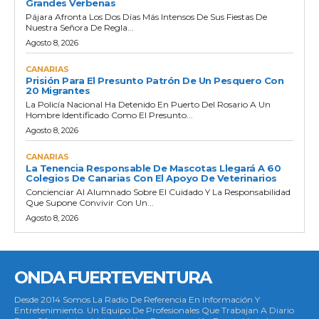
Grandes Verbenas
Pájara Afronta Los Dos Días Más Intensos De Sus Fiestas De
Nuestra Señora De Regla...
Agosto 8, 2026
CANARIAS
Prisión Para El Presunto Patrón De Un Pesquero Con
20 Migrantes
La Policía Nacional Ha Detenido En Puerto Del Rosario A Un
Hombre Identificado Como El Presunto...
Agosto 8, 2026
CANARIAS
La Tenencia Responsable De Mascotas Llegará A 60
Colegios De Canarias Con El Apoyo De Veterinarios
Concienciar Al Alumnado Sobre El Cuidado Y La Responsabilidad
Que Supone Convivir Con Un...
Agosto 8, 2026
ONDA FUERTEVENTURA
Desde 2014 Somos La Radio De Referencia En Información Y
Entretenimiento. Un Equipo De Profesionales Que Trabajan A Diario