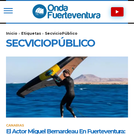
Inicio
Etiquetas
SecvicioPúblico
SECVICIOPÚBLICO
CANARIAS
El Actor Miguel Bernardeau En Fuerteventura: