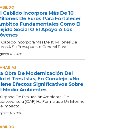
ABILDO
l Cabildo Incorpora Más De 10
illones De Euros Para Fortalecer
mbitos Fundamentales Como El
ejido Social O El Apoyo A Los
Jóvenes
l Cabildo Incorpora Más De 10 Millones De
uros A Su Presupuesto General Para...
gosto 6, 2026
ANARIAS
a Obra De Modernización Del
otel Tres Islas, En Corralejo, «no
iene Efectos Significativos Sobre
l Medio Ambiente»
 Órgano De Evaluación Ambiental De
uerteventura (OAF) Ha Formulado Un Informe
e Impacto...
gosto 6, 2026
ABILDO