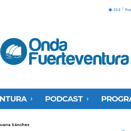
C
23.2
Pue
ENTURA
PODCAST
PROGR
Juana Sánchez