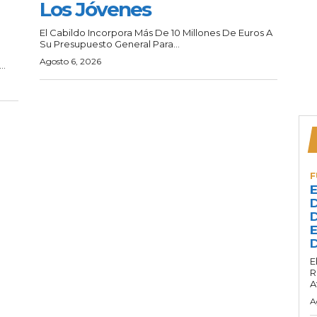
Los Jóvenes
El Cabildo Incorpora Más De 10 Millones De Euros A
Su Presupuesto General Para...
Agosto 6, 2026
..
F
E
D
D
E
D
E
R
A
A