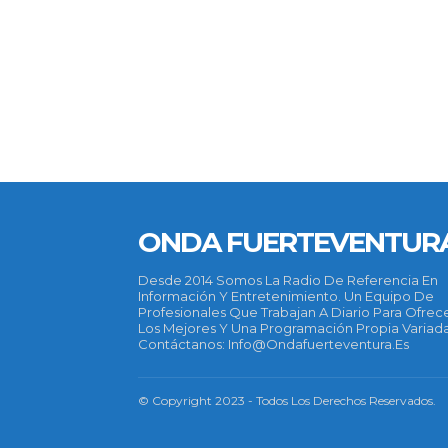
ONDA FUERTEVENTUR
Desde 2014 Somos La Radio De Referencia En
Información Y Entretenimiento. Un Equipo De
Profesionales Que Trabajan A Diario Para Ofrec
Los Mejores Y Una Programación Propia Variada
Contáctanos: Info@ondafuerteventura.es
© Copyright 2023 - Todos Los Derechos Reservados.