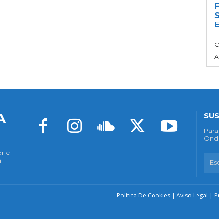
F
S
E
E
C
A
A
SUS
Para
Onda
erle
.
Política De Cookies
|
Aviso Legal
|
P