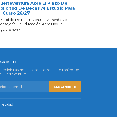
uerteventura Abre El Plazo De
olicitud De Becas Al Estudio Para
l Curso 26/27
l Cabildo De Fuerteventura, A Través De La
onsejería De Educación, Abre Hoy La...
gosto 6, 2026
CRIBETE
 Recibir Las Noticias Por Correo Electrónico De
 Fuerteventura.
SUSCRIBETE
rivacidad