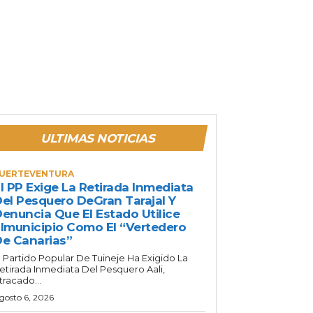
ULTIMAS NOTICIAS
UERTEVENTURA
l PP Exige La Retirada Inmediata
el Pesquero DeGran Tarajal Y
enuncia Que El Estado Utilice
lmunicipio Como El “vertedero
e Canarias”
l Partido Popular De Tuineje Ha Exigido La
etirada Inmediata Del Pesquero Aali,
tracado...
gosto 6, 2026