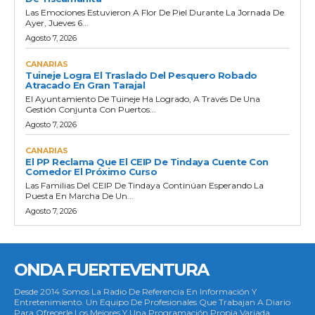
Las Emociones Estuvieron A Flor De Piel Durante La Jornada De
Ayer, Jueves 6...
Agosto 7, 2026
CANARIAS
Tuineje Logra El Traslado Del Pesquero Robado
Atracado En Gran Tarajal
El Ayuntamiento De Tuineje Ha Logrado, A Través De Una
Gestión Conjunta Con Puertos...
Agosto 7, 2026
CANARIAS
El PP Reclama Que El CEIP De Tindaya Cuente Con
Comedor El Próximo Curso
Las Familias Del CEIP De Tindaya Continúan Esperando La
Puesta En Marcha De Un...
Agosto 7, 2026
ONDA FUERTEVENTURA
Desde 2014 Somos La Radio De Referencia En Información Y
Entretenimiento. Un Equipo De Profesionales Que Trabajan A Diario
Para Ofrecerle Los Mejores Y Una Programación Propia Variada.