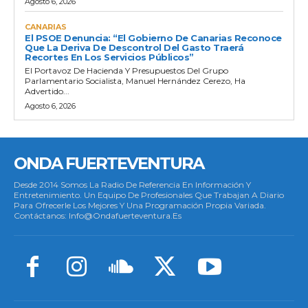
Agosto 6, 2026
CANARIAS
El PSOE Denuncia: “El Gobierno De Canarias Reconoce
Que La Deriva De Descontrol Del Gasto Traerá
Recortes En Los Servicios Públicos”
El Portavoz De Hacienda Y Presupuestos Del Grupo
Parlamentario Socialista, Manuel Hernández Cerezo, Ha
Advertido...
Agosto 6, 2026
ONDA FUERTEVENTURA
Desde 2014 Somos La Radio De Referencia En Información Y
Entretenimiento. Un Equipo De Profesionales Que Trabajan A Diario
Para Ofrecerle Los Mejores Y Una Programación Propia Variada.
Contáctanos: Info@ondafuerteventura.es