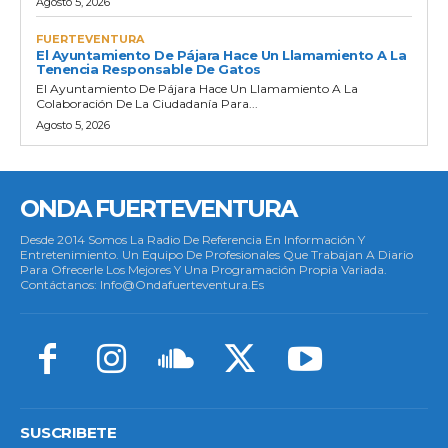
Agosto 5, 2026
FUERTEVENTURA
El Ayuntamiento De Pájara Hace Un Llamamiento A La
Tenencia Responsable De Gatos
El Ayuntamiento De Pájara Hace Un Llamamiento A La
Colaboración De La Ciudadanía Para...
Agosto 5, 2026
ONDA FUERTEVENTURA
Desde 2014 Somos La Radio De Referencia En Información Y
Entretenimiento. Un Equipo De Profesionales Que Trabajan A Diario
Para Ofrecerle Los Mejores Y Una Programación Propia Variada.
Contáctanos: Info@ondafuerteventura.es
SUSCRIBETE