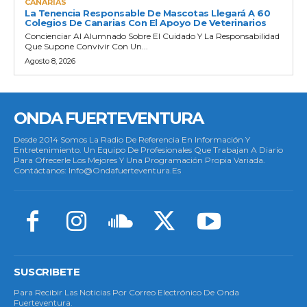
CANARIAS
La Tenencia Responsable De Mascotas Llegará A 60
Colegios De Canarias Con El Apoyo De Veterinarios
Concienciar Al Alumnado Sobre El Cuidado Y La Responsabilidad
Que Supone Convivir Con Un...
Agosto 8, 2026
ONDA FUERTEVENTURA
Desde 2014 Somos La Radio De Referencia En Información Y
Entretenimiento. Un Equipo De Profesionales Que Trabajan A Diario
Para Ofrecerle Los Mejores Y Una Programación Propia Variada.
Contáctanos: Info@ondafuerteventura.es
SUSCRIBETE
Para Recibir Las Noticias Por Correo Electrónico De Onda
Fuerteventura.