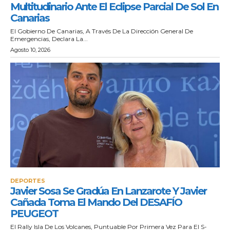
Multitudinario Ante El Eclipse Parcial De Sol En
Canarias
El Gobierno De Canarias, A Través De La Dirección General De
Emergencias, Declara La...
Agosto 10, 2026
DEPORTES
Javier Sosa Se Gradúa En Lanzarote Y Javier
Cañada Toma El Mando Del DESAFÍO
PEUGEOT
El Rally Isla De Los Volcanes, Puntuable Por Primera Vez Para El S-