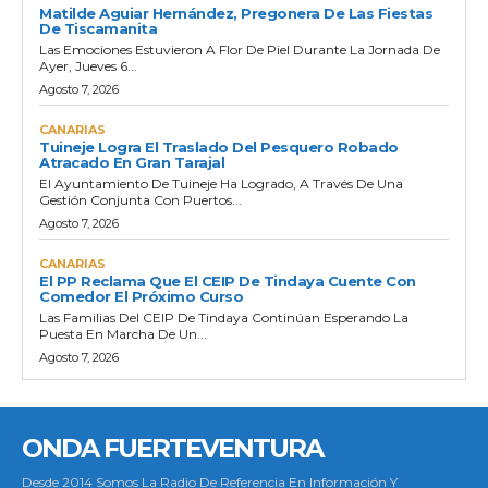
Matilde Aguiar Hernández, Pregonera De Las Fiestas
De Tiscamanita
Las Emociones Estuvieron A Flor De Piel Durante La Jornada De
Ayer, Jueves 6...
Agosto 7, 2026
CANARIAS
Tuineje Logra El Traslado Del Pesquero Robado
Atracado En Gran Tarajal
El Ayuntamiento De Tuineje Ha Logrado, A Través De Una
Gestión Conjunta Con Puertos...
Agosto 7, 2026
CANARIAS
El PP Reclama Que El CEIP De Tindaya Cuente Con
Comedor El Próximo Curso
Las Familias Del CEIP De Tindaya Continúan Esperando La
Puesta En Marcha De Un...
Agosto 7, 2026
ONDA FUERTEVENTURA
Desde 2014 Somos La Radio De Referencia En Información Y