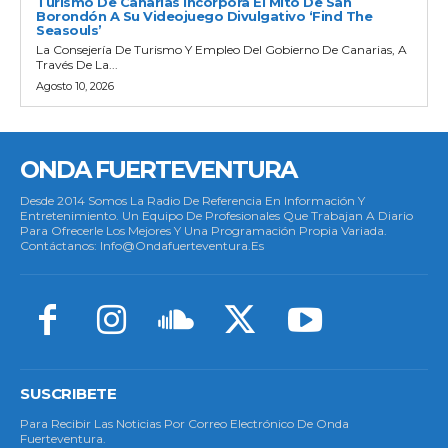
Turismo De Canarias Incorpora El Mito De San
Borondón A Su Videojuego Divulgativo ‘Find The
Seasouls’
La Consejería De Turismo Y Empleo Del Gobierno De Canarias, A
Través De La...
Agosto 10, 2026
ONDA FUERTEVENTURA
Desde 2014 Somos La Radio De Referencia En Información Y
Entretenimiento. Un Equipo De Profesionales Que Trabajan A Diario
Para Ofrecerle Los Mejores Y Una Programación Propia Variada.
Contáctanos: Info@ondafuerteventura.es
SUSCRIBETE
Para Recibir Las Noticias Por Correo Electrónico De Onda
Fuerteventura.