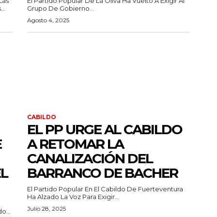
Las
El Partido Popular De La Oliva Ha Vuelto A Exigir Al
..
Grupo De Gobierno...
Agosto 4, 2025
CABILDO
EL PP URGE AL CABILDO
E
A RETOMAR LA
CANALIZACIÓN DEL
EL
BARRANCO DE BACHER
El Partido Popular En El Cabildo De Fuerteventura
Ha Alzado La Voz Para Exigir...
Julio 28, 2025
o...