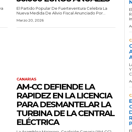
N
va
El Partido Popular De Fuerteventura Celebra La
E
Nueva Medida De Alivio Fiscal Anunciado Por...
R
I
Marzo 20, 2026
A
C
C
A
A
L
Y
C
CANARIAS
A
AM-CC DEFIENDE LA
RAPIDEZ EN LA LICENCIA
C
E
PARA DESMANTELAR LA
C
TURBINA DE LA CENTRAL
D
R
ELÉCTRICA
P
E
La Asamblea Majorera–Coalición Canaria (AM-CC)