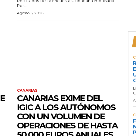
Resultados De La Encuesta Ciudadana Impulsada
Por...
Agosto 6, 2026
C
R
E
U
C
L
CANARIAS
C
GE
CANARIAS EXIME DEL
A
IGIC A LOS AUTÓNOMOS
CON UN VOLUMEN DE
C
F
OPERACIONES DE HASTA
N
50.000 EUROS ANUALES
P