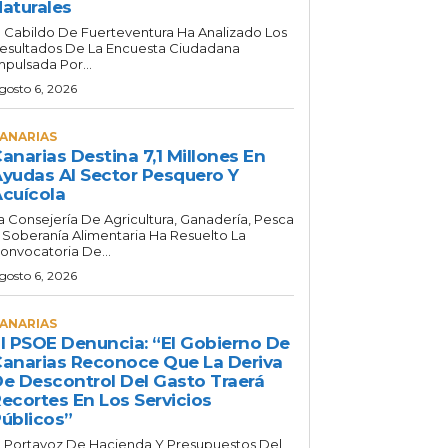
aturales
l Cabildo De Fuerteventura Ha Analizado Los
esultados De La Encuesta Ciudadana
mpulsada Por...
gosto 6, 2026
ANARIAS
anarias Destina 7,1 Millones En
yudas Al Sector Pesquero Y
cuícola
a Consejería De Agricultura, Ganadería, Pesca
 Soberanía Alimentaria Ha Resuelto La
onvocatoria De...
gosto 6, 2026
ANARIAS
l PSOE Denuncia: “El Gobierno De
anarias Reconoce Que La Deriva
e Descontrol Del Gasto Traerá
ecortes En Los Servicios
úblicos”
l Portavoz De Hacienda Y Presupuestos Del