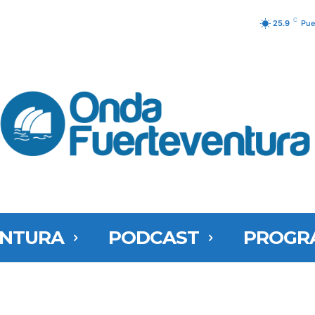
C
25.9
Pue
ENTURA
PODCAST
PROGR