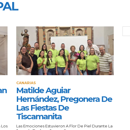
PAL
CANARIAS
an
Matilde Aguiar
Hernández, Pregonera De
Las Fiestas De
Tiscamanita
 Los
Las Emociones Estuvieron A Flor De Piel Durante La