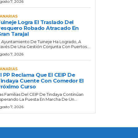
gosto 7, 2026
ANARIAS
uineje Logra El Traslado Del
esquero Robado Atracado En
ran Tarajal
l Ayuntamiento De Tuineje Ha Logrado, A
ravés De Una Gestión Conjunta Con Puertos...
gosto 7, 2026
ANARIAS
l PP Reclama Que El CEIP De
indaya Cuente Con Comedor El
róximo Curso
as Familias Del CEIP De Tindaya Continúan
sperando La Puesta En Marcha De Un...
gosto 7, 2026