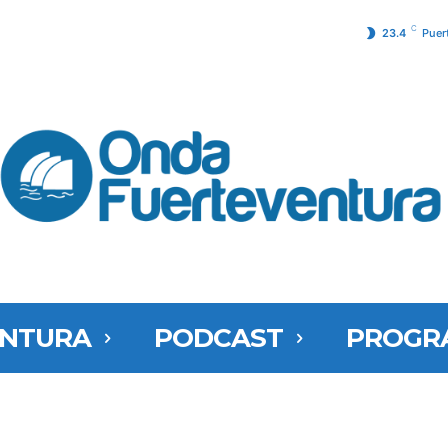
C
23.4
Puer
ENTURA
PODCAST
PROGR