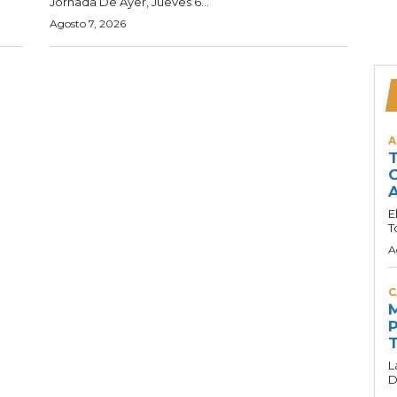
Jornada De Ayer, Jueves 6...
Agosto 7, 2026
A
T
C
A
E
T
A
C
M
P
T
L
D