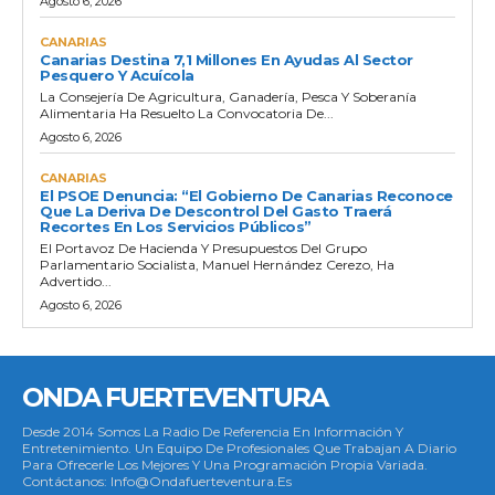
Agosto 6, 2026
CANARIAS
Canarias Destina 7,1 Millones En Ayudas Al Sector
Pesquero Y Acuícola
La Consejería De Agricultura, Ganadería, Pesca Y Soberanía
Alimentaria Ha Resuelto La Convocatoria De...
Agosto 6, 2026
CANARIAS
El PSOE Denuncia: “El Gobierno De Canarias Reconoce
Que La Deriva De Descontrol Del Gasto Traerá
Recortes En Los Servicios Públicos”
El Portavoz De Hacienda Y Presupuestos Del Grupo
Parlamentario Socialista, Manuel Hernández Cerezo, Ha
Advertido...
Agosto 6, 2026
ONDA FUERTEVENTURA
Desde 2014 Somos La Radio De Referencia En Información Y
Entretenimiento. Un Equipo De Profesionales Que Trabajan A Diario
Para Ofrecerle Los Mejores Y Una Programación Propia Variada.
Contáctanos: Info@ondafuerteventura.es