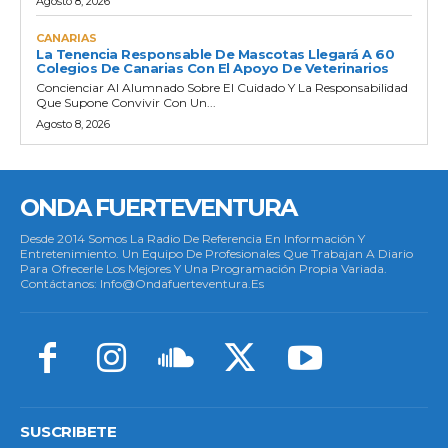
Agosto 8, 2026
CANARIAS
La Tenencia Responsable De Mascotas Llegará A 60
Colegios De Canarias Con El Apoyo De Veterinarios
Concienciar Al Alumnado Sobre El Cuidado Y La Responsabilidad
Que Supone Convivir Con Un...
Agosto 8, 2026
ONDA FUERTEVENTURA
Desde 2014 Somos La Radio De Referencia En Información Y
Entretenimiento. Un Equipo De Profesionales Que Trabajan A Diario
Para Ofrecerle Los Mejores Y Una Programación Propia Variada.
Contáctanos: Info@ondafuerteventura.es
SUSCRIBETE