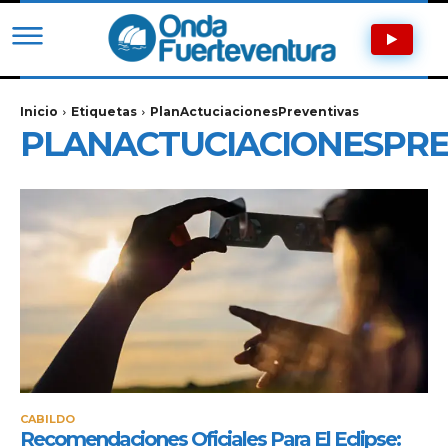
Inicio
Etiquetas
PlanActuciacionesPreventivas
PLANACTUCIACIONESPRE
CABILDO
Recomendaciones Oficiales Para El Eclipse: