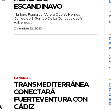
N
ESCANDINAVO
E
R
Marlene Figueroa: “ahora Que Ya Hemos
I
Corregido El Rumbo De La Conectividad Y
A
Volvemos...
Diciembre 22, 2023
C
C
A
A
L
Y
C
A
CANARIAS
C
TRANSMEDITERRÁNEA
E
C
CONECTARÁ
D
FUERTEVENTURA CON
R
P
A
CÁDIZ
E