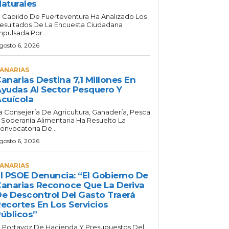
aturales
l Cabildo De Fuerteventura Ha Analizado Los
esultados De La Encuesta Ciudadana
mpulsada Por...
gosto 6, 2026
ANARIAS
anarias Destina 7,1 Millones En
yudas Al Sector Pesquero Y
cuícola
a Consejería De Agricultura, Ganadería, Pesca
 Soberanía Alimentaria Ha Resuelto La
onvocatoria De...
gosto 6, 2026
ANARIAS
l PSOE Denuncia: “El Gobierno De
anarias Reconoce Que La Deriva
e Descontrol Del Gasto Traerá
ecortes En Los Servicios
úblicos”
l Portavoz De Hacienda Y Presupuestos Del