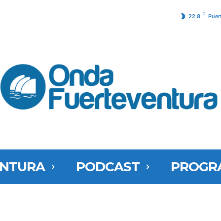
C
22.8
Puer
ENTURA
PODCAST
PROGR