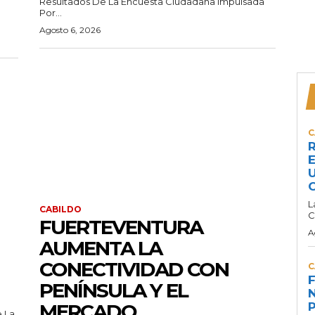
Resultados De La Encuesta Ciudadana Impulsada
Por...
Agosto 6, 2026
C
R
E
U
C
L
CABILDO
C
FUERTEVENTURA
A
AUMENTA LA
CONECTIVIDAD CON
C
F
PENÍNSULA Y EL
N
MERCADO
P
e La