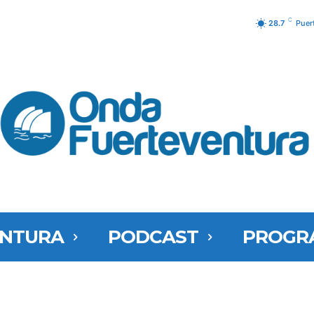
C
28.7
Puer
ENTURA
PODCAST
PROGR