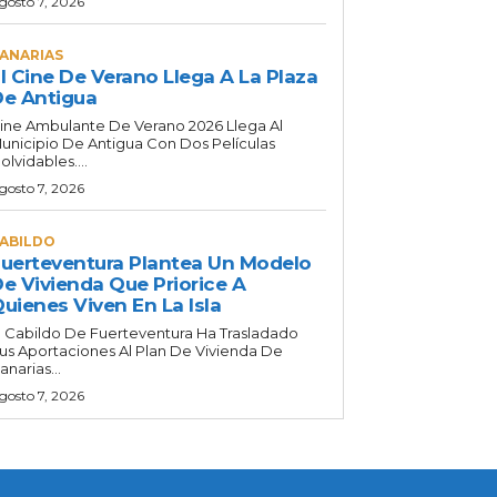
gosto 7, 2026
ANARIAS
l Cine De Verano Llega A La Plaza
e Antigua
ine Ambulante De Verano 2026 Llega Al
unicipio De Antigua Con Dos Películas
nolvidables....
gosto 7, 2026
ABILDO
uerteventura Plantea Un Modelo
e Vivienda Que Priorice A
uienes Viven En La Isla
l Cabildo De Fuerteventura Ha Trasladado
us Aportaciones Al Plan De Vivienda De
anarias...
gosto 7, 2026