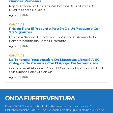
Grandes Verbenas
Pájara Afronta Los Dos Días Más Intensos De Sus Fiestas De
Nuestra Señora De Regla...
Agosto 8, 2026
CANARIAS
Prisión Para El Presunto Patrón De Un Pesquero Con
20 Migrantes
La Policía Nacional Ha Detenido En Puerto Del Rosario A Un
Hombre Identificado Como El Presunto...
Agosto 8, 2026
CANARIAS
La Tenencia Responsable De Mascotas Llegará A 60
Colegios De Canarias Con El Apoyo De Veterinarios
Concienciar Al Alumnado Sobre El Cuidado Y La Responsabilidad
Que Supone Convivir Con Un...
Agosto 8, 2026
ONDA FUERTEVENTURA
Desde 2014 Somos La Radio De Referencia En Información Y
Entretenimiento. Un Equipo De Profesionales Que Trabajan A Diario