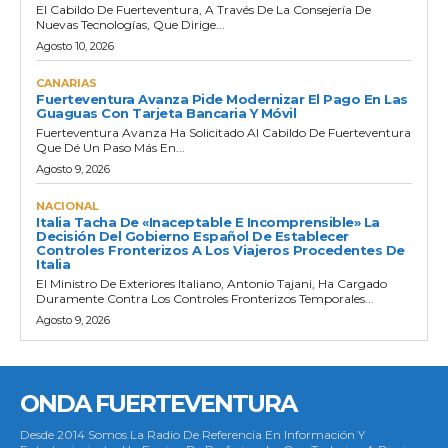
El Cabildo De Fuerteventura, A Través De La Consejería De
Nuevas Tecnologías, Que Dirige...
Agosto 10, 2026
CANARIAS
Fuerteventura Avanza Pide Modernizar El Pago En Las
Guaguas Con Tarjeta Bancaria Y Móvil
Fuerteventura Avanza Ha Solicitado Al Cabildo De Fuerteventura
Que Dé Un Paso Más En...
Agosto 9, 2026
NACIONAL
Italia Tacha De «inaceptable E Incomprensible» La
Decisión Del Gobierno Español De Establecer
Controles Fronterizos A Los Viajeros Procedentes De
Italia
El Ministro De Exteriores Italiano, Antonio Tajani, Ha Cargado
Duramente Contra Los Controles Fronterizos Temporales...
Agosto 9, 2026
ONDA FUERTEVENTURA
Desde 2014 Somos La Radio De Referencia En Información Y