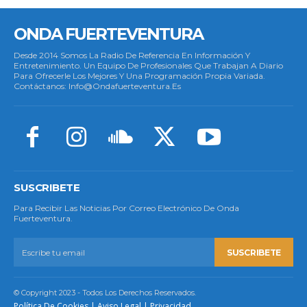
ONDA FUERTEVENTURA
Desde 2014 Somos La Radio De Referencia En Información Y
Entretenimiento. Un Equipo De Profesionales Que Trabajan A Diario
Para Ofrecerle Los Mejores Y Una Programación Propia Variada.
Contáctanos: Info@ondafuerteventura.es
SUSCRIBETE
Para Recibir Las Noticias Por Correo Electrónico De Onda
Fuerteventura.
SUSCRIBETE
© Copyright 2023 - Todos Los Derechos Reservados.
Política De Cookies
|
Aviso Legal
|
Privacidad