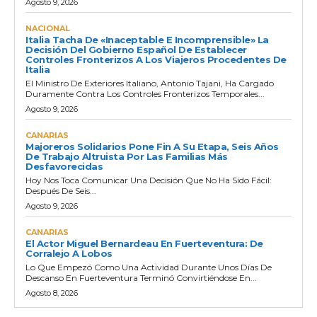
Agosto 9, 2026
NACIONAL
Italia Tacha De «inaceptable E Incomprensible» La
Decisión Del Gobierno Español De Establecer
Controles Fronterizos A Los Viajeros Procedentes De
Italia
El Ministro De Exteriores Italiano, Antonio Tajani, Ha Cargado
Duramente Contra Los Controles Fronterizos Temporales...
Agosto 9, 2026
CANARIAS
Majoreros Solidarios Pone Fin A Su Etapa, Seis Años
De Trabajo Altruista Por Las Familias Más
Desfavorecidas
Hoy Nos Toca Comunicar Una Decisión Que No Ha Sido Fácil:
Después De Seis...
Agosto 9, 2026
CANARIAS
El Actor Miguel Bernardeau En Fuerteventura: De
Corralejo A Lobos
Lo Que Empezó Como Una Actividad Durante Unos Días De
Descanso En Fuerteventura Terminó Convirtiéndose En...
Agosto 8, 2026