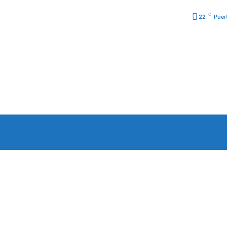
C
22
Puer
URA
PODCAST
PROGRA