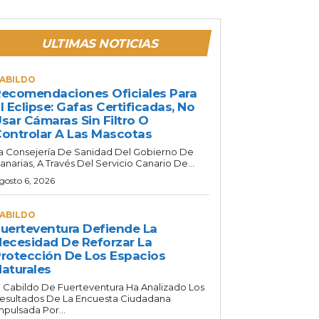
ULTIMAS NOTICIAS
ABILDO
ecomendaciones Oficiales Para
l Eclipse: Gafas Certificadas, No
sar Cámaras Sin Filtro O
ontrolar A Las Mascotas
a Consejería De Sanidad Del Gobierno De
anarias, A Través Del Servicio Canario De...
gosto 6, 2026
ABILDO
uerteventura Defiende La
ecesidad De Reforzar La
rotección De Los Espacios
aturales
l Cabildo De Fuerteventura Ha Analizado Los
esultados De La Encuesta Ciudadana
mpulsada Por...