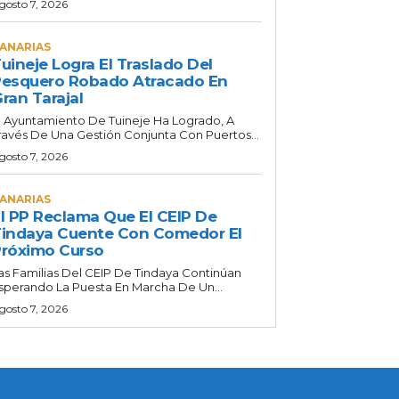
gosto 7, 2026
ANARIAS
uineje Logra El Traslado Del
esquero Robado Atracado En
ran Tarajal
l Ayuntamiento De Tuineje Ha Logrado, A
ravés De Una Gestión Conjunta Con Puertos...
gosto 7, 2026
ANARIAS
l PP Reclama Que El CEIP De
indaya Cuente Con Comedor El
róximo Curso
as Familias Del CEIP De Tindaya Continúan
sperando La Puesta En Marcha De Un...
gosto 7, 2026