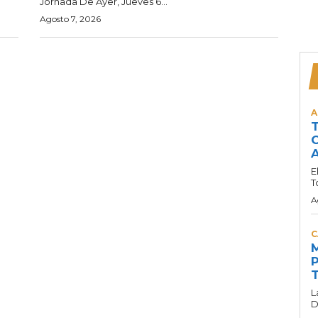
Jornada De Ayer, Jueves 6...
Agosto 7, 2026
A
T
C
A
E
T
A
C
M
P
T
L
D