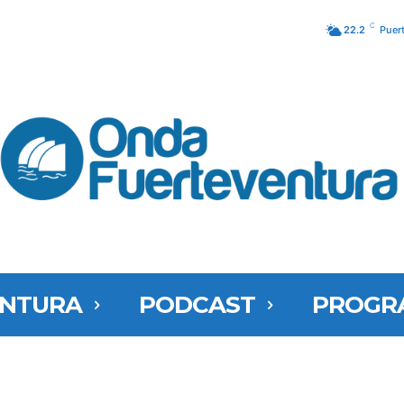
C
22.2
Puer
ENTURA
PODCAST
PROGR