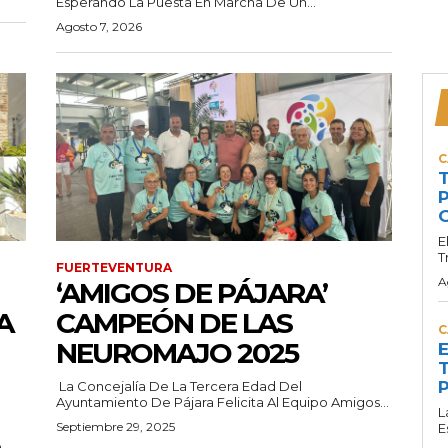
Esperando La Puesta En Marcha De Un...
Agosto 7, 2026
C
T
P
G
E
T
FUERTEVENTURA
A
‘AMIGOS DE PÁJARA’
A
CAMPEÓN DE LAS
C
NEUROMAJO 2025
E
T
P
La Concejalía De La Tercera Edad Del
Ayuntamiento De Pájara Felicita Al Equipo Amigos...
L
Septiembre 29, 2025
E
e