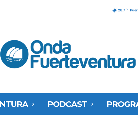
C
28.7
Puer
ENTURA
PODCAST
PROGR