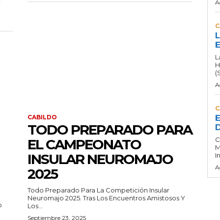
A
C
L
E
L
H
(
A
C
E
CABILDO
TODO PREPARADO PARA
D
C
EL CAMPEONATO
M
INSULAR NEUROMAJO
I
A
2025
Todo Preparado Para La Competición Insular
Neuromajo 2025. Tras Los Encuentros Amistosos Y
o
Los...
Septiembre 23, 2025