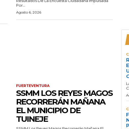
Resultados De La Encuesta Ciudadana Impulsada
Por...
Agosto 6, 2026
C
R
E
U
C
L
FUERTEVENTURA
C
SSMM LOS REYES MAGOS
A
RECORRERÁN MAÑANA
EL MUNICIPIO DE
C
F
TUINEJE
N
P
SSMM Los Reyes Magos Recorrerán Mañana El