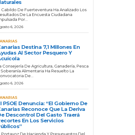
aturales
l Cabildo De Fuerteventura Ha Analizado Los
esultados De La Encuesta Ciudadana
mpulsada Por...
gosto 6, 2026
ANARIAS
anarias Destina 7,1 Millones En
yudas Al Sector Pesquero Y
cuícola
a Consejería De Agricultura, Ganadería, Pesca
 Soberanía Alimentaria Ha Resuelto La
onvocatoria De...
gosto 6, 2026
ANARIAS
l PSOE Denuncia: “El Gobierno De
anarias Reconoce Que La Deriva
e Descontrol Del Gasto Traerá
ecortes En Los Servicios
úblicos”
l Portavoz De Hacienda Y Presupuestos Del