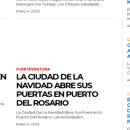
N
Municipio De Tuineje. Los 3 Reyes Saludarán...
E
Enero 4, 2022
R
I
A
C
C
A
A
L
Y
FUERTEVENTURA
C
EN
LA CIUDAD DE LA
A
NAVIDAD ABRE SUS
PUERTAS EN PUERTO
C
E
DEL ROSARIO
era
C
D
La Ciudad De La Navidad Abre Sus Puertas En
R
Puerto Del Rosario. Las Actividades...
P
Enero 3, 2022
E