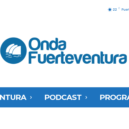
C
22
Puer
ENTURA
PODCAST
PROGR