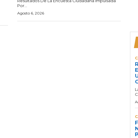
Resultados De La Encuesta Ciudadana Impulsada
Por...
Agosto 6, 2026
C
R
E
U
C
L
C
A
C
F
N
P