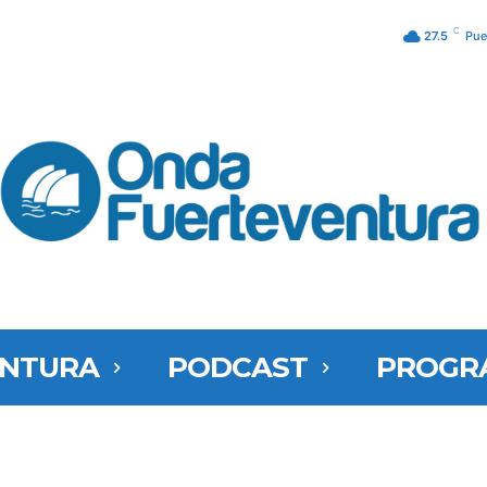
C
27.5
Pue
ENTURA
PODCAST
PROGR