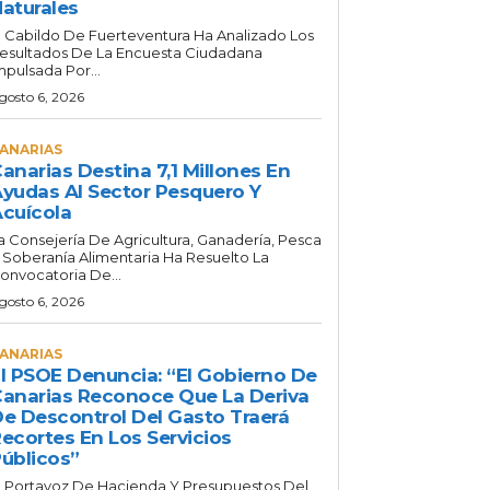
aturales
l Cabildo De Fuerteventura Ha Analizado Los
esultados De La Encuesta Ciudadana
mpulsada Por...
gosto 6, 2026
ANARIAS
anarias Destina 7,1 Millones En
yudas Al Sector Pesquero Y
cuícola
a Consejería De Agricultura, Ganadería, Pesca
 Soberanía Alimentaria Ha Resuelto La
onvocatoria De...
gosto 6, 2026
ANARIAS
l PSOE Denuncia: “El Gobierno De
anarias Reconoce Que La Deriva
e Descontrol Del Gasto Traerá
ecortes En Los Servicios
úblicos”
l Portavoz De Hacienda Y Presupuestos Del