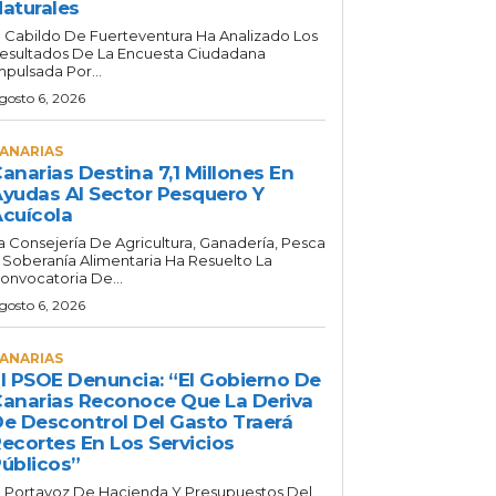
aturales
l Cabildo De Fuerteventura Ha Analizado Los
esultados De La Encuesta Ciudadana
mpulsada Por...
gosto 6, 2026
ANARIAS
anarias Destina 7,1 Millones En
yudas Al Sector Pesquero Y
cuícola
a Consejería De Agricultura, Ganadería, Pesca
 Soberanía Alimentaria Ha Resuelto La
onvocatoria De...
gosto 6, 2026
ANARIAS
l PSOE Denuncia: “El Gobierno De
anarias Reconoce Que La Deriva
e Descontrol Del Gasto Traerá
ecortes En Los Servicios
úblicos”
l Portavoz De Hacienda Y Presupuestos Del