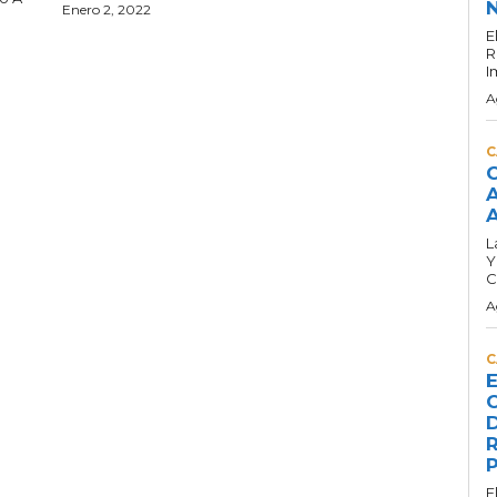
N
Enero 2, 2022
E
R
I
A
C
C
A
A
L
Y
C
A
C
E
C
D
R
P
E