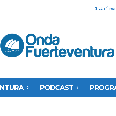
C
22.8
Puer
ENTURA
PODCAST
PROGR