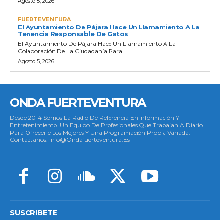
Agosto 5, 2026
FUERTEVENTURA
El Ayuntamiento De Pájara Hace Un Llamamiento A La
Tenencia Responsable De Gatos
El Ayuntamiento De Pájara Hace Un Llamamiento A La
Colaboración De La Ciudadanía Para...
Agosto 5, 2026
ONDA FUERTEVENTURA
Desde 2014 Somos La Radio De Referencia En Información Y
Entretenimiento. Un Equipo De Profesionales Que Trabajan A Diario
Para Ofrecerle Los Mejores Y Una Programación Propia Variada.
Contáctanos: Info@ondafuerteventura.es
SUSCRIBETE