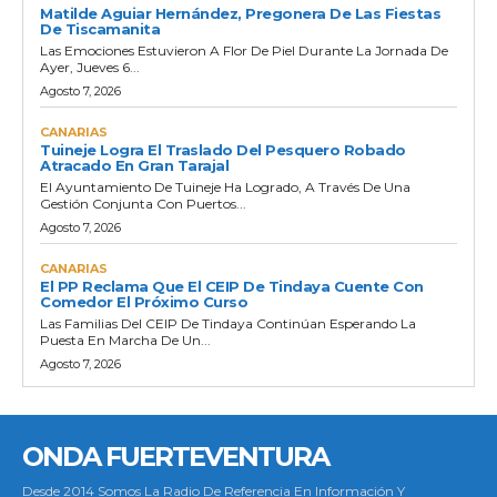
Matilde Aguiar Hernández, Pregonera De Las Fiestas
De Tiscamanita
Las Emociones Estuvieron A Flor De Piel Durante La Jornada De
Ayer, Jueves 6...
Agosto 7, 2026
CANARIAS
Tuineje Logra El Traslado Del Pesquero Robado
Atracado En Gran Tarajal
El Ayuntamiento De Tuineje Ha Logrado, A Través De Una
Gestión Conjunta Con Puertos...
Agosto 7, 2026
CANARIAS
El PP Reclama Que El CEIP De Tindaya Cuente Con
Comedor El Próximo Curso
Las Familias Del CEIP De Tindaya Continúan Esperando La
Puesta En Marcha De Un...
Agosto 7, 2026
ONDA FUERTEVENTURA
Desde 2014 Somos La Radio De Referencia En Información Y