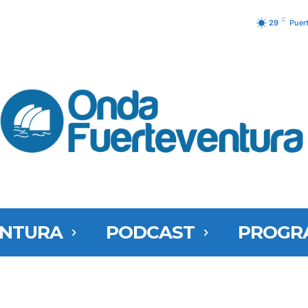
C
29
Puer
ENTURA
PODCAST
PROGR