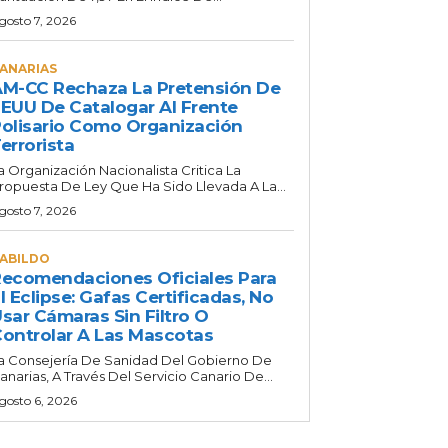
gosto 7, 2026
ANARIAS
M-CC Rechaza La Pretensión De
EUU De Catalogar Al Frente
olisario Como Organización
errorista
a Organización Nacionalista Critica La
ropuesta De Ley Que Ha Sido Llevada A La...
gosto 7, 2026
ABILDO
ecomendaciones Oficiales Para
l Eclipse: Gafas Certificadas, No
sar Cámaras Sin Filtro O
ontrolar A Las Mascotas
a Consejería De Sanidad Del Gobierno De
anarias, A Través Del Servicio Canario De...
gosto 6, 2026