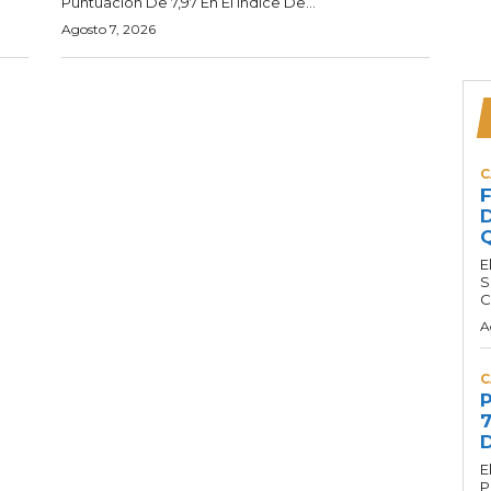
Puntuación De 7,97 En El Índice De...
Agosto 7, 2026
C
F
D
Q
E
S
C
A
C
P
7
D
E
P