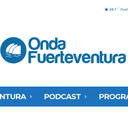
C
26.7
Puer
ENTURA
PODCAST
PROGR