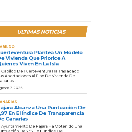
ULTIMAS NOTICIAS
ABILDO
uerteventura Plantea Un Modelo
e Vivienda Que Priorice A
uienes Viven En La Isla
l Cabildo De Fuerteventura Ha Trasladado
us Aportaciones Al Plan De Vivienda De
anarias...
gosto 7, 2026
ANARIAS
ájara Alcanza Una Puntuación De
,97 En El Índice De Transparencia
e Canarias
l Ayuntamiento De Pájara Ha Obtenido Una
untuación De 7,97 En El Índice De...