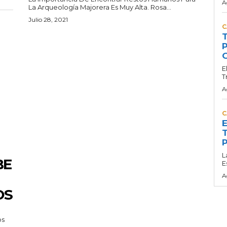
A
La Arqueología Majorera Es Muy Alta. Rosa...
Julio 28, 2021
C
T
P
G
E
T
A
C
E
T
P
L
BE
E
A
OS
os