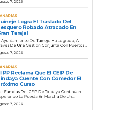
gosto 7, 2026
ANARIAS
uineje Logra El Traslado Del
esquero Robado Atracado En
ran Tarajal
l Ayuntamiento De Tuineje Ha Logrado, A
ravés De Una Gestión Conjunta Con Puertos...
gosto 7, 2026
ANARIAS
l PP Reclama Que El CEIP De
indaya Cuente Con Comedor El
róximo Curso
as Familias Del CEIP De Tindaya Continúan
sperando La Puesta En Marcha De Un...
gosto 7, 2026