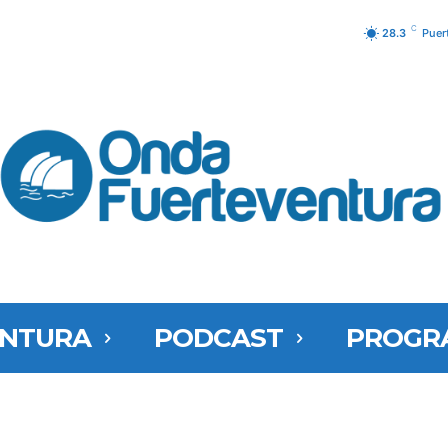
C
28.3
Puer
ENTURA
PODCAST
PROGR