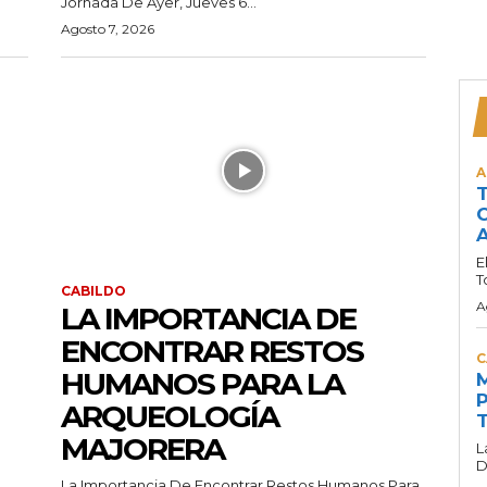
Jornada De Ayer, Jueves 6...
Agosto 7, 2026
A
T
C
A
E
T
CABILDO
A
LA IMPORTANCIA DE
ENCONTRAR RESTOS
C
HUMANOS PARA LA
M
P
ARQUEOLOGÍA
T
MAJORERA
L
D
La Importancia De Encontrar Restos Humanos Para