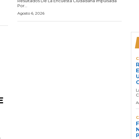
Resultados De La Encuesta Ciudadana Impulsada
Por...
Agosto 6, 2026
C
R
E
U
C
L
C
E
A
C
F
N
P
s