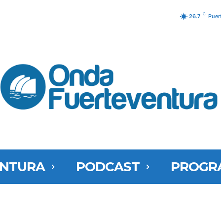
C
26.7
Puer
ENTURA
PODCAST
PROGR