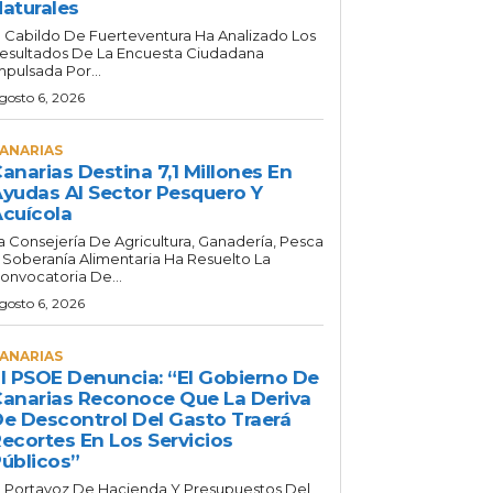
aturales
l Cabildo De Fuerteventura Ha Analizado Los
esultados De La Encuesta Ciudadana
mpulsada Por...
gosto 6, 2026
ANARIAS
anarias Destina 7,1 Millones En
yudas Al Sector Pesquero Y
cuícola
a Consejería De Agricultura, Ganadería, Pesca
 Soberanía Alimentaria Ha Resuelto La
onvocatoria De...
gosto 6, 2026
ANARIAS
l PSOE Denuncia: “El Gobierno De
anarias Reconoce Que La Deriva
e Descontrol Del Gasto Traerá
ecortes En Los Servicios
úblicos”
l Portavoz De Hacienda Y Presupuestos Del