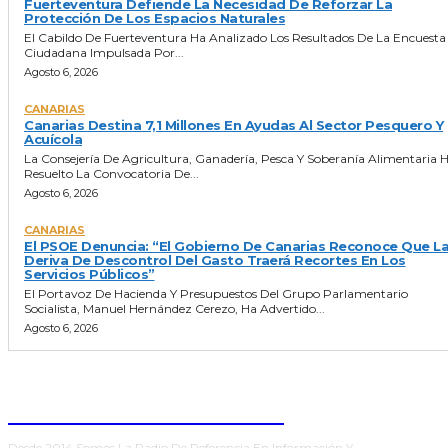
Fuerteventura Defiende La Necesidad De Reforzar La
Protección De Los Espacios Naturales
El Cabildo De Fuerteventura Ha Analizado Los Resultados De La Encuesta
Ciudadana Impulsada Por...
Agosto 6, 2026
CANARIAS
Canarias Destina 7,1 Millones En Ayudas Al Sector Pesquero Y
Acuícola
La Consejería De Agricultura, Ganadería, Pesca Y Soberanía Alimentaria 
Resuelto La Convocatoria De...
Agosto 6, 2026
CANARIAS
El PSOE Denuncia: “El Gobierno De Canarias Reconoce Que L
Deriva De Descontrol Del Gasto Traerá Recortes En Los
Servicios Públicos”
El Portavoz De Hacienda Y Presupuestos Del Grupo Parlamentario
Socialista, Manuel Hernández Cerezo, Ha Advertido...
Agosto 6, 2026
ONDA FUERTEVENTURA
Desde 2014 Somos La Radio De Referencia En Información Y