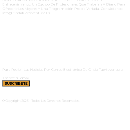
Entretenimiento. Un Equipo De Profesionales Que Trabajan A Diario Para
Ofrecerle Los Mejores Y Una Programación Propia Variada. Contáctanos:
Info@ondafuerteventura.es
SUSCRIBETE
Para Recibir Las Noticias Por Correo Electrónico De Onda Fuerteventura.
SUSCRIBETE
© Copyright 2023 - Todos Los Derechos Reservados.
Política De Cookies
|
Aviso Legal
|
Privacidad