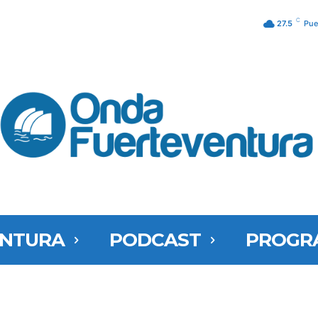
C
27.5
Pue
ENTURA
PODCAST
PROGR