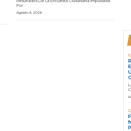
Resultados De La Encuesta Ciudadana Impulsada
Por...
Agosto 6, 2026
C
R
E
U
C
L
C
A
C
F
N
P