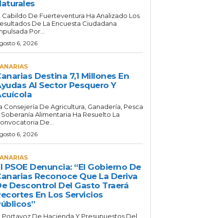
aturales
l Cabildo De Fuerteventura Ha Analizado Los
esultados De La Encuesta Ciudadana
mpulsada Por...
gosto 6, 2026
ANARIAS
anarias Destina 7,1 Millones En
yudas Al Sector Pesquero Y
cuícola
a Consejería De Agricultura, Ganadería, Pesca
 Soberanía Alimentaria Ha Resuelto La
onvocatoria De...
gosto 6, 2026
ANARIAS
l PSOE Denuncia: “El Gobierno De
anarias Reconoce Que La Deriva
e Descontrol Del Gasto Traerá
ecortes En Los Servicios
úblicos”
l Portavoz De Hacienda Y Presupuestos Del